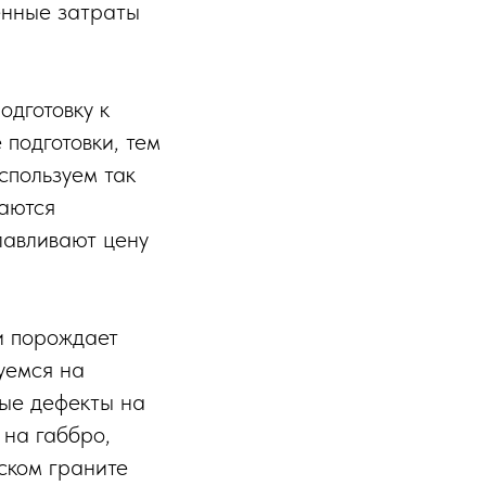
енные затраты
одготовку к
 подготовки, тем
спользуем так
чаются
лавливают цену
 и порождает
уемся на
ные дефекты на
 на габбро,
ском граните