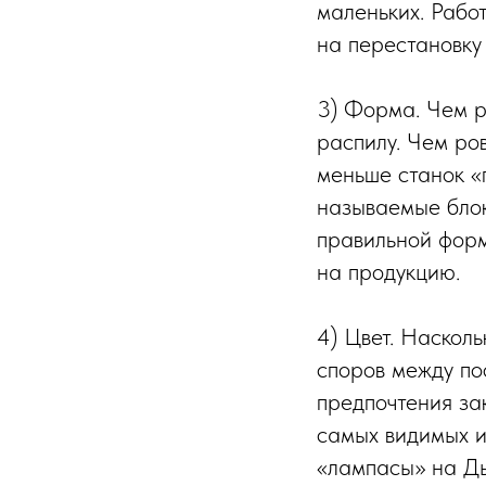
маленьких. Раб
на перестановку 
3) Форма. Чем р
распилу. Чем ро
меньше станок «п
называемые блок
правильной форм
на продукцию.
4) Цвет. Насколь
споров между по
предпочтения за
самых видимых и
«лампасы» на Ды