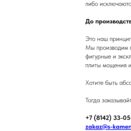
либо исключаютс
До производств
Это наш принцип
Мы производим п
фигурные и экск
плиты мощения и
Хотите быть абс
⠀
Тогда заказывайт
+7 (8142) 33-05
zakaz@s-kamen