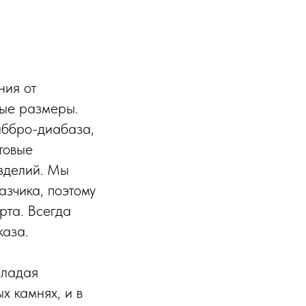
ния от
ные размеры.
габбро-диабаза,
товые
изделий. Мы
зчика, поэтому
рта. Всегда
каза.
бладая
х камнях, и в