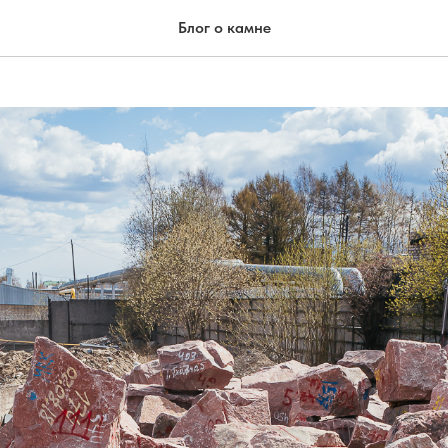
тбираем сырьё для произво
Блог о камне