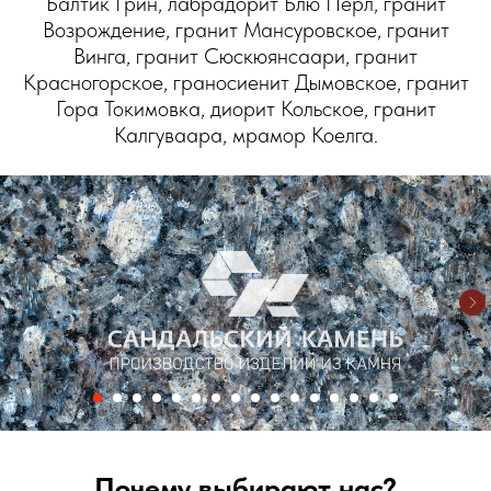
Балтик Грин, лабрадорит Блю Перл, гранит
Возрождение, гранит Мансуровское, гранит
Винга, гранит Сюскюянсаари, гранит
Красногорское, граносиенит Дымовское, гранит
Гора Токимовка, диорит Кольское, гранит
Калгуваара, мрамор Коелга.
Почему выбирают нас?