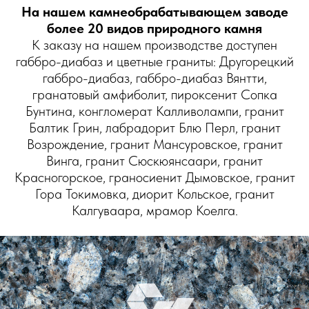
На нашем камнеобрабатывающем заводе
более 20 видов природного камня
К заказу на нашем производстве доступен
габбро-диабаз и цветные граниты: Другорецкий
габбро-диабаз, габбро-диабаз Вянтти,
гранатовый амфиболит, пироксенит Сопка
Бунтина, конгломерат Калливолампи, гранит
Балтик Грин, лабрадорит Блю Перл, гранит
Возрождение, гранит Мансуровское, гранит
Винга, гранит Сюскюянсаари, гранит
Красногорское, граносиенит Дымовское, гранит
Гора Токимовка, диорит Кольское, гранит
Калгуваара, мрамор Коелга.