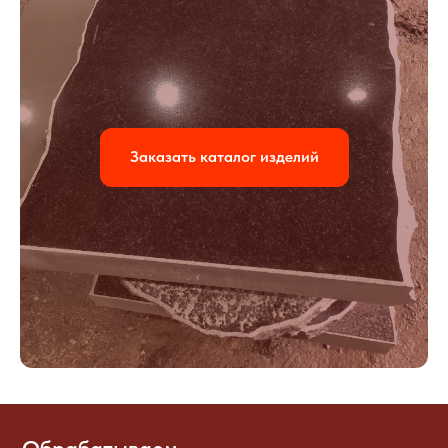
о
о
о
о
Заказать каталог изделий
Обрабатываем