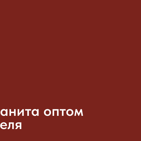
ранита оптом
теля