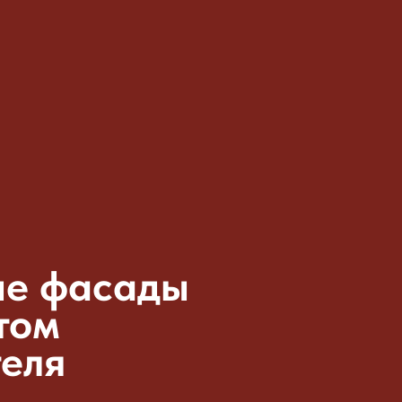
ые фасады
том
теля