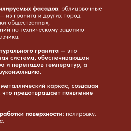
тилируемых фасадов
: облицовочные
— из гранита и других пород
ки общественных,
ний по техническому заданию
азчика.
турального гранита
— это
сная система, обеспечивающая
за и перепадов температур, а
вукоизоляцию.
 металлический каркас, создавая
а, что предотвращает появление
бработки поверхности
: полировку,
е.