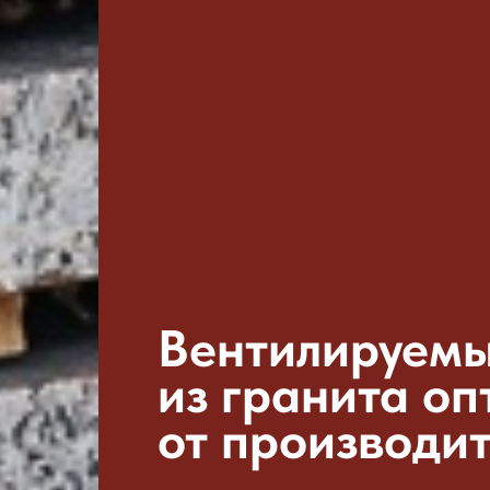
Вентилируем
из гранита оп
от производи